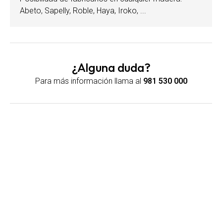
Abeto, Sapelly, Roble, Haya, Iroko, ...
¿Alguna duda?
Para más información llama al
981 530 000
Maderas Amazonas en Teo
Venta de madera en Teo. Fabricamos todo tipo de
productos con madera de alta calidad.
Dirección:
Solláns, 1 - Teo (A Coruña)