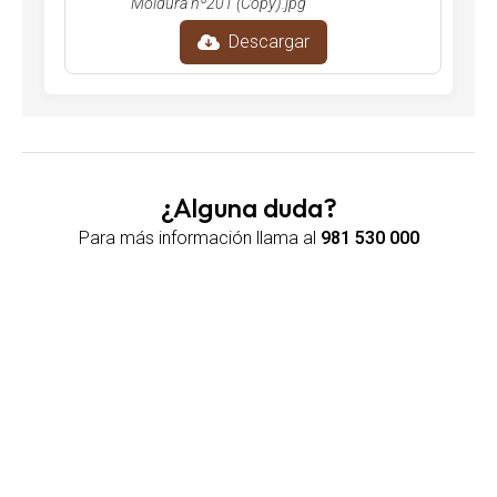
Moldura nº201 (Copy).jpg
Descargar
¿Alguna duda?
Para más información llama al
981 530 000
Maderas Amazonas en Teo
Venta de madera en Teo. Fabricamos todo tipo de
productos con madera de alta calidad.